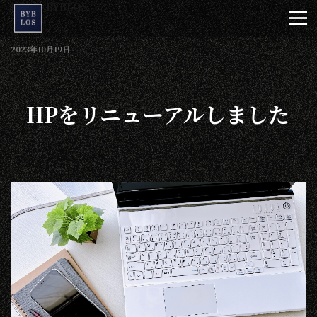
投稿者:
BYBLOS
コ
ン
テ
投
2023年10月19日
ン
稿
日:
ツ
へ
HPをリニューアルしました
ス
キ
ッ
プ