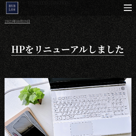
カテゴリー:
UNCATEGORIZED
コ
ン
テ
投
2023年10月19日
ン
稿
日:
ツ
へ
HPをリニューアルしました
ス
キ
ッ
プ